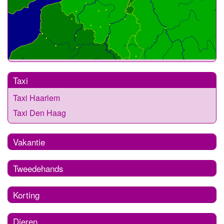
Taxi
Taxi Haarlem
Taxi Den Haag
Vakantie
Tweedehands
Korting
Dieren