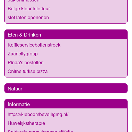
Beige kleur interieur
slot laten openenen
Eten & Drinken
Koffieservicebollenstreek
Zaancitygroup
Pinda's bestellen
Online turkse pizza
Natuur
Informatie
https://kieboombeveiliging.nl/
Huwelijkstherapie
Spirituele marokkaanse olijfolie